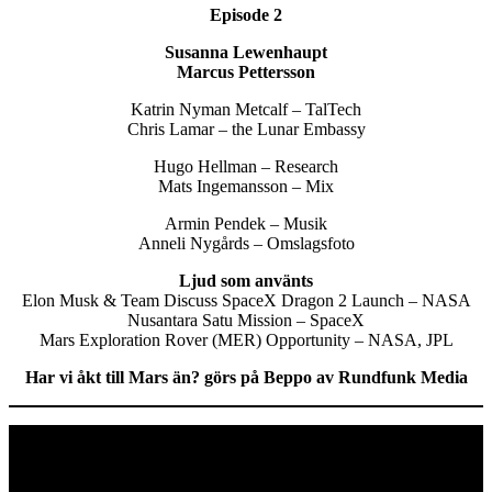
Episode 2
Susanna Lewenhaupt
Marcus Pettersson
Katrin Nyman Metcalf – TalTech
Chris Lamar – the Lunar Embassy
Hugo Hellman – Research
Mats Ingemansson – Mix
Armin Pendek – Musik
Anneli Nygårds – Omslagsfoto
Ljud som använts
Elon Musk & Team Discuss SpaceX Dragon 2 Launch – NASA
Nusantara Satu Mission – SpaceX
Mars Exploration Rover (MER) Opportunity – NASA, JPL
Har vi åkt till Mars än? görs på Beppo av Rundfunk Media
Avsnitt
Junior
Den internationella rymdstationen