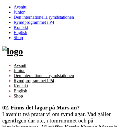
Avsnitt
Junior
Den internationella rymdstationen
Rymdprogrammet i P4
Kontakt
English
Shop
Skip
to
content
Avsnitt
Junior
Den internationella rymdstationen
Rymdprogrammet i P4
Kontakt
English
Shop
02. Finns det lagar på Mars än?
I avsnitt två pratar vi om rymdlagar. Vad gäller
egentligen där ute, i tomrummet och på
himlakropparna. Vi träffar Katrin Nyman Metcalf,