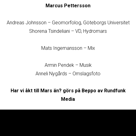
Marcus Pettersson
Andreas Johnsson – Geomorfolog, Göteborgs Universitet
Shorena Tsindeliani – VD, Hydromars
Mats Ingemansson – Mix
Armin Pendek – Musik
Anneli Nygårds – Omslagsfoto
Har vi åkt till Mars än? görs på Beppo av Rundfunk
Media
Avsnitt
Junior
Den internationella rymdstationen