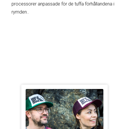
processorer anpassade för de tuffa förhållandena i
rymden..
SANDI HABINC
VD Frontgrade Gaisler