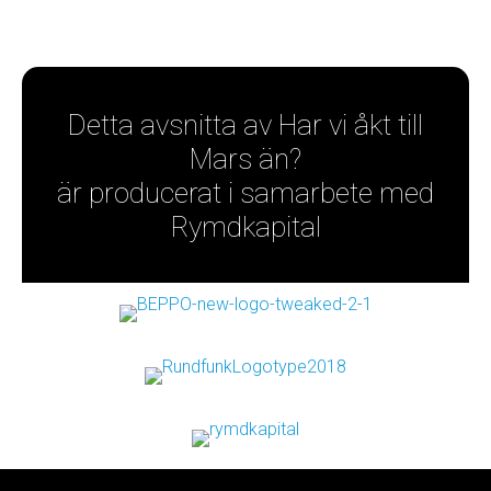
Detta avsnitta av Har vi åkt till
Mars än?
är producerat i samarbete med
Rymdkapital