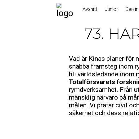
Skip
Avsnitt
Junior
Den in
to
content
73. HA
Vad är Kinas planer för 
snabba framsteg inom ry
bli världsledande inom
Totalförsvarets forskni
rymdverksamhet. Från utv
mänsklig närvaro på mån
målen. Vi pratar civil oc
säkerhet och dess relat