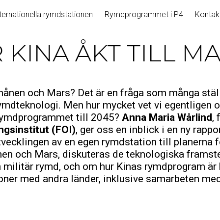
ternationella rymdstationen
Rymdprogrammet i P4
Kontak
R KINA ÅKT TILL M
månen och Mars? Det är en fråga som många ställe
mdteknologi. Men hur mycket vet vi egentligen o
 rymdprogrammet till 2045?
Anna Maria Wårlind
,
ngsinstitut (FOI)
, ger oss en inblick i en ny rap
ecklingen av en egen rymdstation till planerna fö
en och Mars, diskuteras de teknologiska framst
h militär rymd, och om hur Kinas rymdprogram är k
ioner med andra länder, inklusive samarbeten me