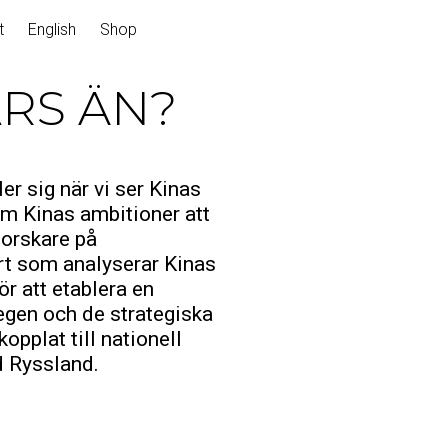
t
English
Shop
ARS ÄN?
r sig när vi ser Kinas
m Kinas ambitioner att
 forskare på
port som analyserar Kinas
r att etablera en
egen och de strategiska
opplat till nationell
d Ryssland.